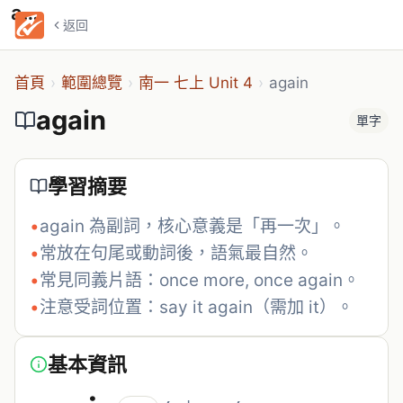
again
返回
首頁
›
範圍總覽
›
南一 七上 Unit 4
›
again
again
單字
學習摘要
•
again 為副詞，核心意義是「再一次」。
•
常放在句尾或動詞後，語氣最自然。
•
常見同義片語：once more, once again。
•
注意受詞位置：say it again（需加 it）。
基本資訊