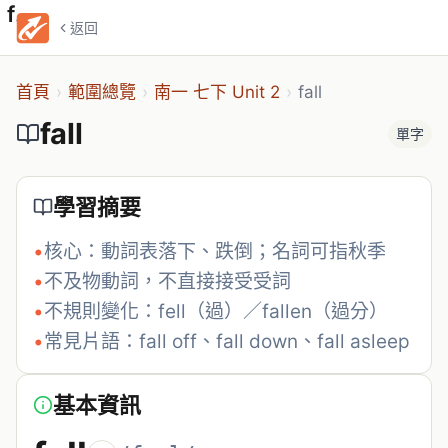
fall
返回
首頁
›
範圍總覽
›
南一 七下 Unit 2
›
fall
fall
單字
學習摘要
•
核心：動詞表落下、跌倒；名詞可指秋季
•
不及物動詞，不直接接受受詞
•
不規則變化：fell（過）／fallen（過分）
•
常見片語：fall off、fall down、fall asleep
基本資訊