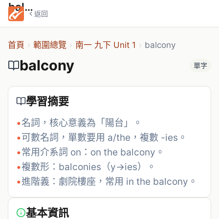
balcony
返回
首頁
›
範圍總覽
›
南一 九下 Unit 1
›
balcony
balcony
單字
學習摘要
•
名詞，核心意義為「陽台」。
•
可數名詞，單數要用 a/the，複數 -ies。
•
常用介系詞 on：on the balcony。
•
複數形：balconies（y→ies）。
•
進階義：劇院樓座，常用 in the balcony。
基本資訊