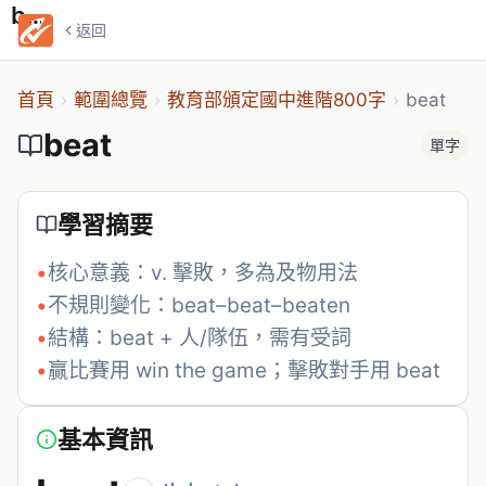
beat
返回
首頁
›
範圍總覽
›
教育部頒定國中進階800字
›
beat
beat
單字
學習摘要
•
核心意義：v. 擊敗，多為及物用法
•
不規則變化：beat–beat–beaten
•
結構：beat + 人/隊伍，需有受詞
•
贏比賽用 win the game；擊敗對手用 beat
基本資訊