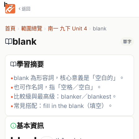
blank
返回
首頁
›
範圍總覽
›
南一 九下 Unit 4
›
blank
blank
單字
學習摘要
•
blank 為形容詞，核心意義是「空白的」。
•
也可作名詞，指「空格／空白」。
•
比較級與最高級：blanker／blankest。
•
常見搭配：fill in the blank（填空）。
基本資訊