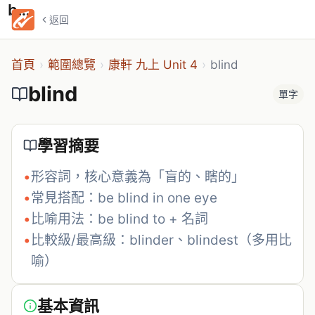
blind
返回
首頁
›
範圍總覽
›
康軒 九上 Unit 4
›
blind
blind
單字
學習摘要
•
形容詞，核心意義為「盲的、瞎的」
•
常見搭配：be blind in one eye
•
比喻用法：be blind to + 名詞
•
比較級/最高級：blinder、blindest（多用比
喻）
基本資訊