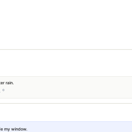
/
er rain.
上。
side my window.