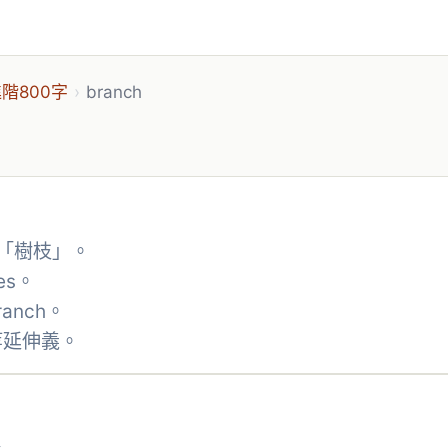
階800字
›
branch
是「樹枝」。
es。
ranch。
等延伸義。