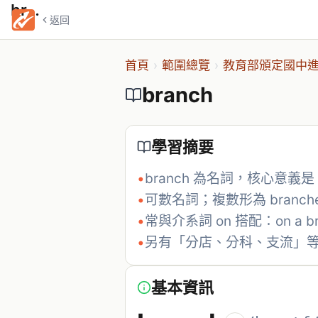
branch
返回
首頁
›
範圍總覽
›
教育部頒定國中進
branch
學習摘要
•
branch 為名詞，核心意義
•
可數名詞；複數形為 branch
•
常與介系詞 on 搭配：on a b
•
另有「分店、分科、支流」
基本資訊