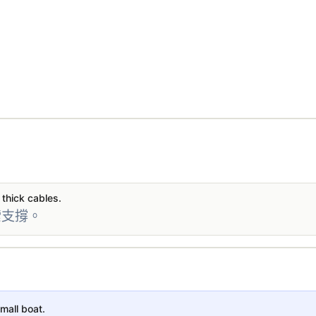
 thick cables.
索支撐。
mall boat.