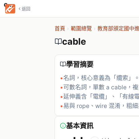
cable
返回
首頁
›
範圍總覽
›
教育部頒定國中進
cable
學習摘要
•
名詞，核心意義為「纜索」
•
可數名詞，單數 a cable，複數
•
延伸義含「電纜」、「有線
•
易與 rope、wire 混淆，
基本資訊