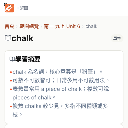
chalk
返回
首頁
›
範圍總覽
›
南一 九上 Unit 6
›
chalk
chalk
單字
學習摘要
•
chalk 為名詞，核心意義是「粉筆」。
•
可數不可數皆可；日常多用不可數用法。
•
表數量常用 a piece of chalk；複數可說 
pieces of chalk。
•
複數 chalks 較少見，多指不同種類或多
枝。