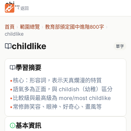
childlike
返回
首頁
›
範圍總覽
›
教育部頒定國中進階800字
›
childlike
childlike
單字
學習摘要
•
核心：形容詞，表示天真爛漫的特質
•
語氣多為正面，與 childish（幼稚）區分
•
比較級與最高級為 more/most childlike
•
常修飾笑容、眼神、好奇心、畫風等
基本資訊