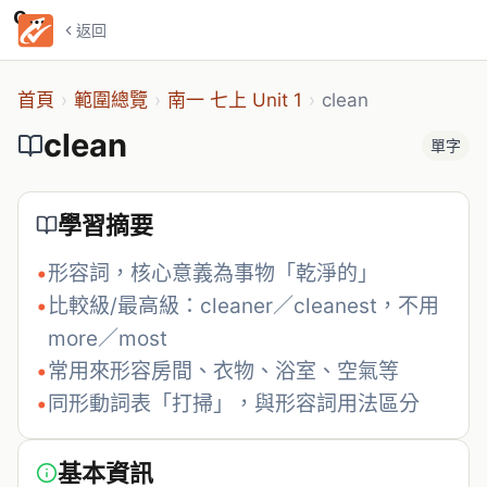
clean
返回
首頁
›
範圍總覽
›
南一 七上 Unit 1
›
clean
clean
單字
學習摘要
•
形容詞，核心意義為事物「乾淨的」
•
比較級/最高級：cleaner／cleanest，不用 
more／most
•
常用來形容房間、衣物、浴室、空氣等
•
同形動詞表「打掃」，與形容詞用法區分
基本資訊