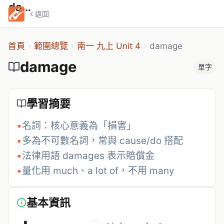
damage
返回
首頁
›
範圍總覽
›
南一 九上 Unit 4
›
damage
damage
單字
學習摘要
•
名詞：核心意義為「損害」
•
多為不可數名詞，常與 cause/do 搭配
•
法律用語 damages 表示賠償金
•
量化用 much、a lot of，不用 many
基本資訊