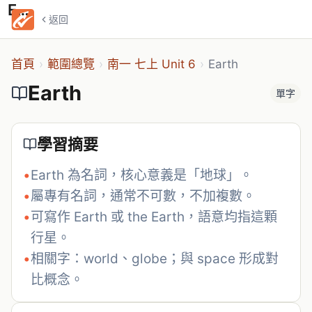
Earth
返回
首頁
›
範圍總覽
›
南一 七上 Unit 6
›
Earth
Earth
單字
學習摘要
•
Earth 為名詞，核心意義是「地球」。
•
屬專有名詞，通常不可數，不加複數。
•
可寫作 Earth 或 the Earth，語意均指這顆
行星。
•
相關字：world、globe；與 space 形成對
比概念。