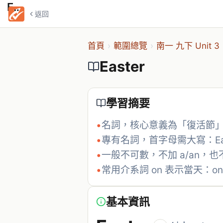
Easter
返回
首頁
›
範圍總覽
›
南一 九下 Unit 3
Easter
學習摘要
•
名詞，核心意義為「復活節
•
專有名詞，首字母需大寫：Eas
•
一般不可數，不加 a/an，也
•
常用介系詞 on 表示當天：on E
基本資訊