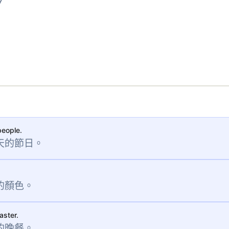
/
people.
天的節日。
的顏色。
aster.
的晚餐。