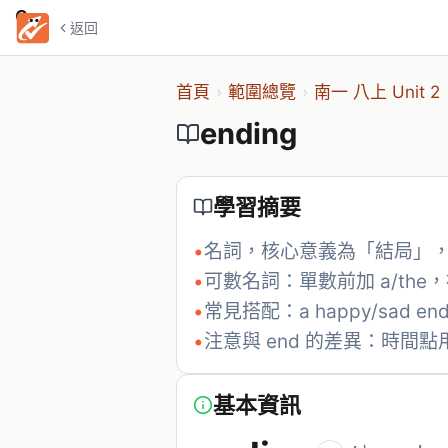
ending
返回
首頁
›
範圍總覽
›
南一 八上 Unit 2
ending
學習摘要
•
名詞，核心意義為「結局」
•
可數名詞：單數前加 a/the，
•
常見搭配：a happy/sad endi
•
注意與 end 的差異：時間點用 
基本資訊