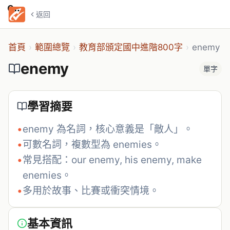
enemy
返回
首頁
›
範圍總覽
›
教育部頒定國中進階800字
›
enemy
enemy
單字
學習摘要
•
enemy 為名詞，核心意義是「敵人」。
•
可數名詞，複數型為 enemies。
•
常見搭配：our enemy, his enemy, make 
enemies。
•
多用於故事、比賽或衝突情境。
基本資訊