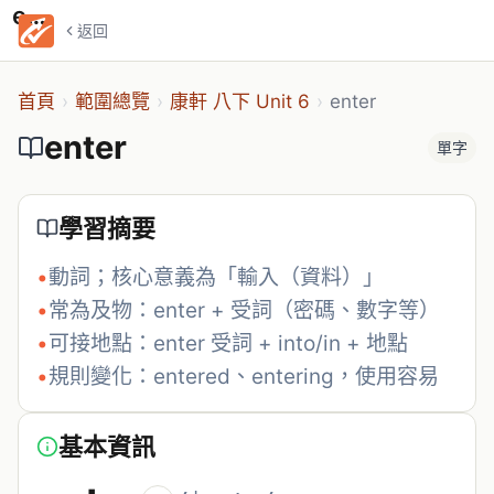
enter
返回
首頁
›
範圍總覽
›
康軒 八下 Unit 6
›
enter
enter
單字
學習摘要
•
動詞；核心意義為「輸入（資料）」
•
常為及物：enter + 受詞（密碼、數字等）
•
可接地點：enter 受詞 + into/in + 地點
•
規則變化：entered、entering，使用容易
基本資訊