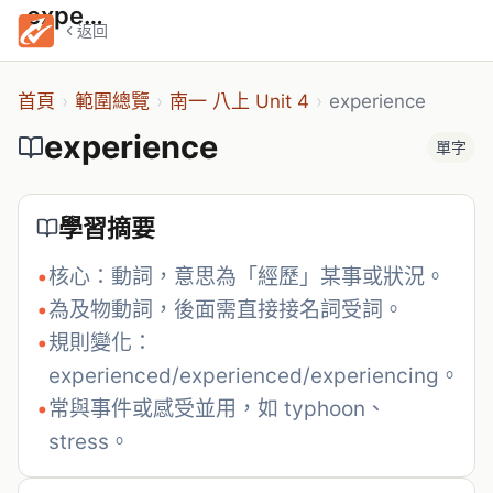
experience
返回
首頁
›
範圍總覽
›
南一 八上 Unit 4
›
experience
experience
單字
學習摘要
•
核心：動詞，意思為「經歷」某事或狀況。
•
為及物動詞，後面需直接接名詞受詞。
•
規則變化：
experienced/experienced/experiencing。
•
常與事件或感受並用，如 typhoon、
stress。