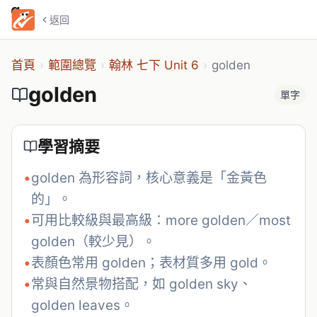
golden
返回
首頁
›
範圍總覽
›
翰林 七下 Unit 6
›
golden
golden
單字
學習摘要
•
golden 為形容詞，核心意義是「金黃色
的」。
•
可用比較級與最高級：more golden／most 
golden（較少見）。
•
表顏色常用 golden；表材質多用 gold。
•
常與自然景物搭配，如 golden sky、
golden leaves。