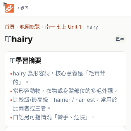
hairy
返回
首頁
›
範圍總覽
›
南一 七上 Unit 1
›
hairy
hairy
單字
學習摘要
•
hairy 為形容詞，核心意義是「毛茸茸
的」。
•
常形容動物、衣物或身體部位的多毛外觀。
•
比較級/最高級：hairier / hairiest，常用於
比兩者或三者。
•
口語另可指情況「棘手、危險」。