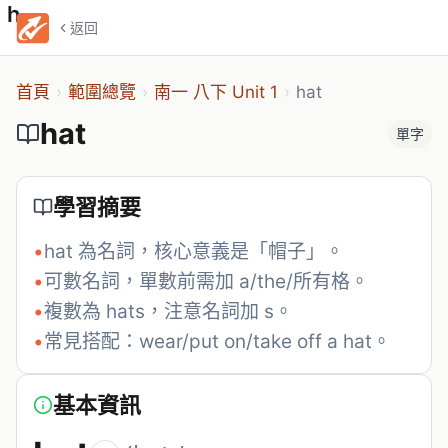
hat
返回
首頁
›
範圍總覽
›
南一 八下 Unit 1
›
hat
hat
單字
學習摘要
•
hat 為名詞，核心意義是「帽子」。
•
可數名詞，單數前需加 a/the/所有格。
•
複數為 hats，注意名詞加 s。
•
常見搭配：wear/put on/take off a hat。
基本資訊