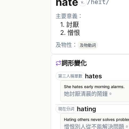
hate
/heɪt/
v.
主要意義：
1. 
討厭
2. 
憎恨
及物性：
及物動詞
詞形變化
hates
第三人稱單數
She hates early morning alarms.
她討厭清晨的鬧鐘。
hating
現在分詞
Hating others never solves probl
憎恨別人從不能解決問題