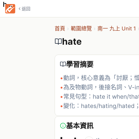
hate
返回
首頁
›
範圍總覽
›
南一 九上 Unit 1
hate
學習摘要
•
動詞，核心意義為「討厭；
•
為及物動詞，後接名詞、V-in
•
常見句型：hate it when/th
•
變化：hates/hating/hat
基本資訊