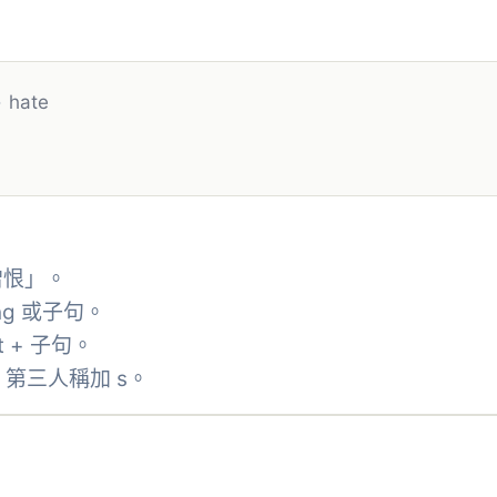
›
hate
憎恨」。
g 或子句。
at + 子句。
ed；第三人稱加 s。