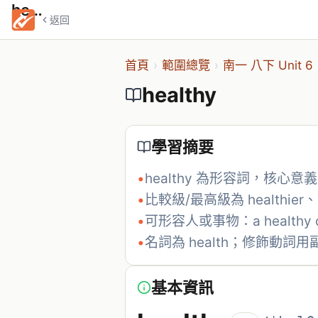
healthy
返回
首頁
›
範圍總覽
›
南一 八下 Unit 6
healthy
學習摘要
•
healthy 為形容詞，核心
•
比較級/最高級為 healthier、h
•
可形容人或事物：a healthy chi
•
名詞為 health；修飾動詞用副詞 
基本資訊