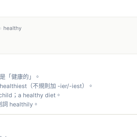
›
healthy
意義是「健康的」。
ealthiest（不規則加 -ier/-iest）。
ld；a healthy diet。
healthily。