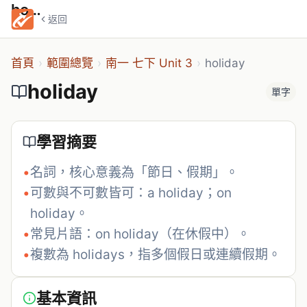
holiday
返回
首頁
›
範圍總覽
›
南一 七下 Unit 3
›
holiday
holiday
單字
學習摘要
•
名詞，核心意義為「節日、假期」。
•
可數與不可數皆可：a holiday；on 
holiday。
•
常見片語：on holiday（在休假中）。
•
複數為 holidays，指多個假日或連續假期。
基本資訊