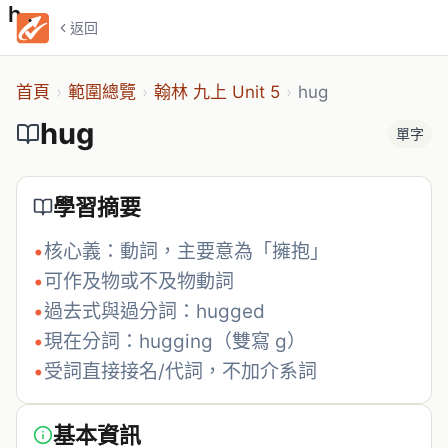
hug
返回
首頁
›
範圍總覽
›
翰林 九上 Unit 5
›
hug
hug
單字
學習摘要
•
核心義：動詞，主要意為「擁抱」
•
可作及物或不及物動詞
•
過去式與過分詞：hugged
•
現在分詞：hugging（雙寫 g）
•
受詞直接接名/代詞，不加介系詞
基本資訊