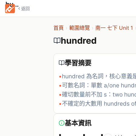
hundred
返回
首頁
›
範圍總覽
›
南一 七下 Unit 1
hundred
學習摘要
•
hundred 為名詞，核心意
•
可數名詞：單數 a/one hundr
•
確切數量前不加 s：two hundre
•
不確定的大數用 hundreds of
基本資訊