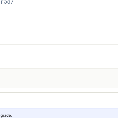
drəd/
 grade.