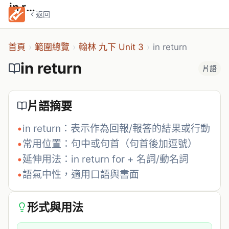
in return
返回
首頁
›
範圍總覽
›
翰林 九下 Unit 3
›
in return
in return
片語
片語摘要
•
in return：表示作為回報/報答的結果或行動
•
常用位置：句中或句首（句首後加逗號）
•
延伸用法：in return for + 名詞/動名詞
•
語氣中性，適用口語與書面
形式與用法