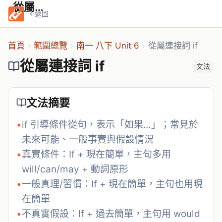
從屬連接詞 if
返回
首頁
›
範圍總覽
›
南一 八下 Unit 6
›
從屬連接詞 if
從屬連接詞 if
文法
文法摘要
•
if 引導條件從句，表示「如果…」；常見於
未來可能、一般事實與假設情況
•
真實條件：If + 現在簡單，主句多用 
will/can/may + 動詞原形
•
一般真理/習慣：If + 現在簡單，主句也用現
在簡單
•
不真實假設：If + 過去簡單，主句用 would 