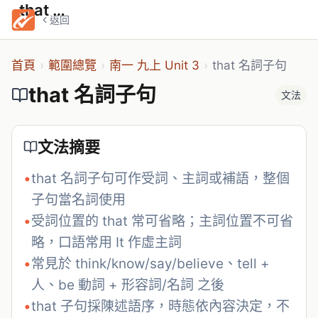
that 名詞子句
返回
首頁
›
範圍總覽
›
南一 九上 Unit 3
›
that 名詞子句
that 名詞子句
文法
文法摘要
•
that 名詞子句可作受詞、主詞或補語，整個
子句當名詞使用
•
受詞位置的 that 常可省略；主詞位置不可省
略，口語常用 It 作虛主詞
•
常見於 think/know/say/believe、tell + 
人、be 動詞 + 形容詞/名詞 之後
•
that 子句採陳述語序，時態依內容決定，不