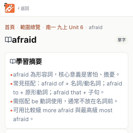
afraid
返回
首頁
›
範圍總覽
›
南一 九上 Unit 6
›
afraid
afraid
單字
學習摘要
•
afraid 為形容詞，核心意義是害怕、擔憂。
•
常見搭配：afraid of + 名詞/動名詞；afraid 
to + 原形動詞；afraid that + 子句。
•
需搭配 be 動詞使用，通常不放在名詞前。
•
可用比較級 more afraid 與最高級 most 
afraid。