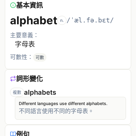
基本資訊
alphabet
/ˈæl.fə.bɛt/
n.
主要意義：
字母表
可數性：
可數
詞形變化
alphabets
複數
Different languages use different alphabets.
不同語言使用不同的字母表。
例句