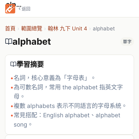
alphabet
返回
首頁
›
範圍總覽
›
翰林 九下 Unit 4
›
alphabet
alphabet
單字
學習摘要
•
名詞，核心意義為「字母表」。
•
為可數名詞，常用 the alphabet 指英文字
母。
•
複數 alphabets 表示不同語言的字母系統。
•
常見搭配：English alphabet、alphabet 
song。