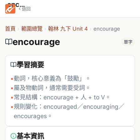
encourage
返回
首頁
›
範圍總覽
›
翰林 九下 Unit 4
›
encourage
encourage
單字
學習摘要
•
動詞，核心意義為「鼓勵」。
•
屬及物動詞，通常需要受詞。
•
常見結構：encourage + 人 + to V。
•
規則變化：encouraged／encouraging／
encourages。
基本資訊