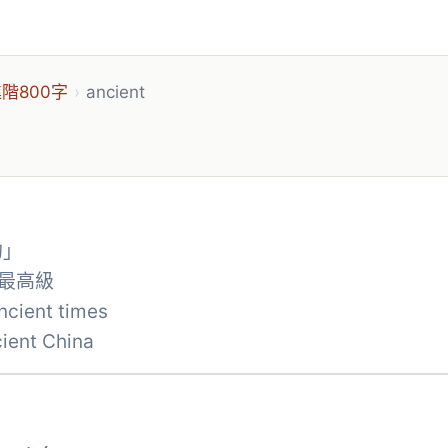
階800字
›
ancient
的」
與最高級
cient times
t China