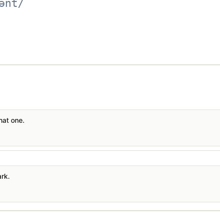
ənt/
hat one.
ark.