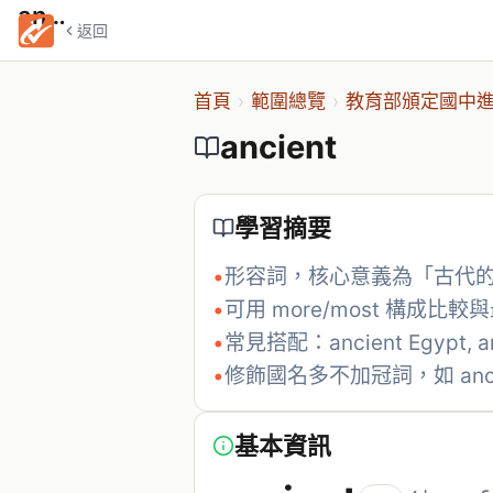
ancient
返回
首頁
›
範圍總覽
›
教育部頒定國中進
ancient
學習摘要
•
形容詞，核心意義為「古代
•
可用 more/most 構成比較
•
常見搭配：ancient Egypt, an
•
修飾國名多不加冠詞，如 ancien
基本資訊