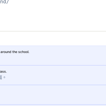
nd/
around the school.
lass.
面。