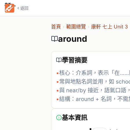
around
返回
首頁
›
範圍總覽
›
康軒 七上 Unit 3
around
學習摘要
•
核心：介系詞，表示「在……
•
常與地點名詞並用，如 school、
•
與 near/by 接近，語氣口
•
結構：around + 名詞，不需加
基本資訊