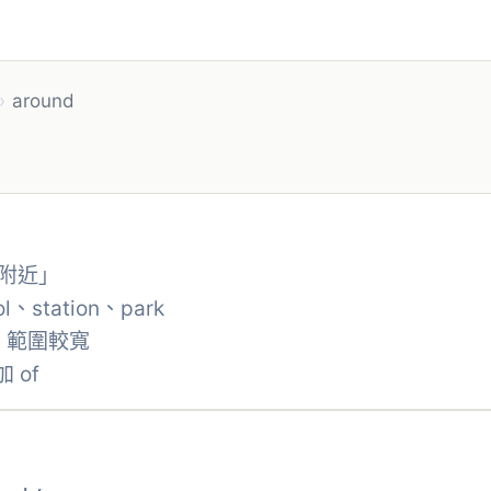
›
around
附近」
station、park
語，範圍較寬
 of