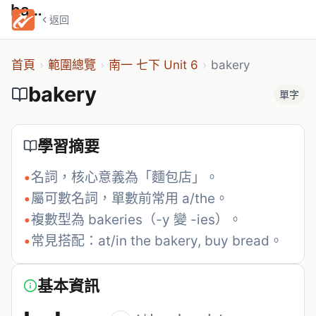
bakery
返回
首頁
›
範圍總覽
›
南一 七下 Unit 6
›
bakery
bakery
單字
學習摘要
•
名詞，核心意義為「麵包店」。
•
屬可數名詞，單數前常用 a/the。
•
複數型為 bakeries（-y 變 -ies）。
•
常見搭配：at/in the bakery, buy bread。
基本資訊