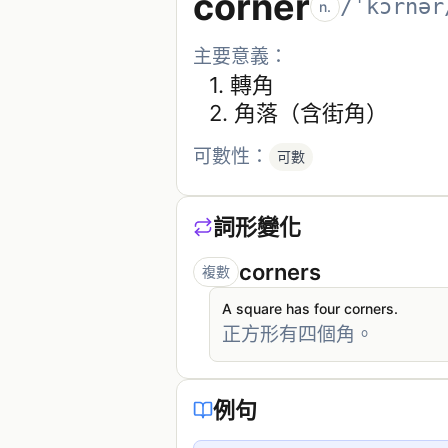
corner
/ˈkɔrnər
n.
主要意義：
1. 
轉角
2. 
角落（含街角）
可數性：
可數
詞形變化
corners
複數
A square has four corners.
正方形有四個角。
例句