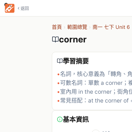
corner
返回
首頁
›
範圍總覽
›
南一 七下 Unit 6
corner
學習摘要
•
名詞，核心意義為「轉角、
•
可數名詞：單數 a corner；複
•
室內用 in the corner；街角位
•
常見搭配：at the corner 
基本資訊