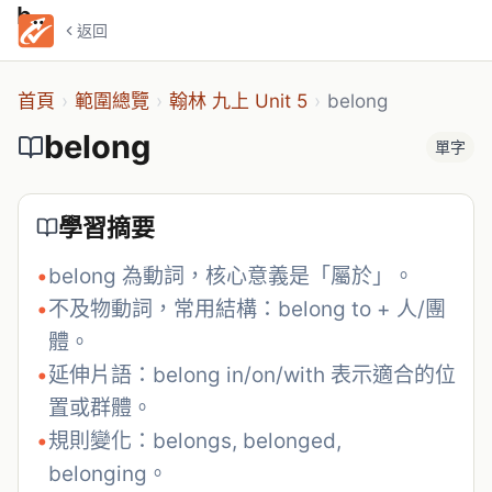
belong
返回
首頁
›
範圍總覽
›
翰林 九上 Unit 5
›
belong
belong
單字
學習摘要
•
belong 為動詞，核心意義是「屬於」。
•
不及物動詞，常用結構：belong to + 人/團
體。
•
延伸片語：belong in/on/with 表示適合的位
置或群體。
•
規則變化：belongs, belonged, 
belonging。