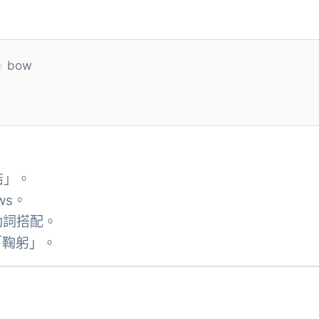
›
bow
結」。
ws。
 等動詞搭配。
「鞠躬」。