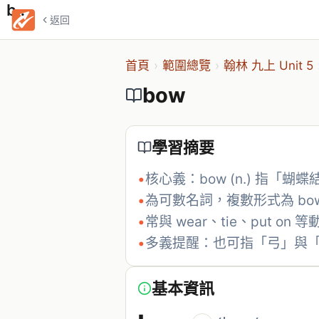
bow
返回
首頁
›
範圍總覽
›
翰林 九上 Unit 5
bow
學習摘要
•
核心義：bow (n.) 指「蝴蝶
•
為可數名詞，複數形式為 bo
•
常與 wear、tie、put on
•
多義提醒：也可指「弓」與
基本資訊