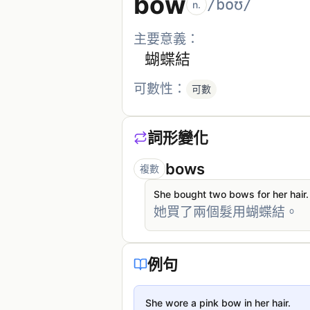
bow
/boʊ/
n.
主要意義：
蝴蝶結
可數性：
可數
詞形變化
bows
複數
She bought two bows for her hair.
她買了兩個髮用蝴蝶結。
例句
She wore a pink bow in her hair.