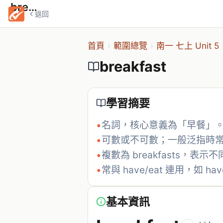
breakfast
返回
首頁
›
範圍總覽
›
南一 七上 Unit 5
breakfast
學習摘要
•
名詞，核心意義為「早餐」
•
可數或不可數；一般泛指時
•
複數為 breakfasts，表
•
常與 have/eat 連用，如 have
基本資訊