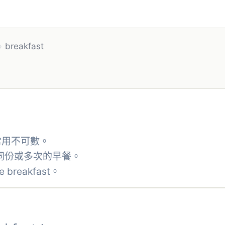
›
breakfast
。
常用不可數。
示不同份或多次的早餐。
 breakfast。