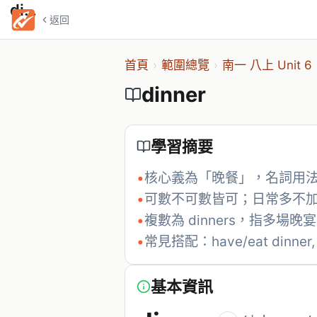
dinner
返回
首頁
›
範圍總覽
›
南一 八上 Unit 6
dinner
學習摘要
•
核心義為「晚餐」，名詞用
•
可數不可數皆可；日常多不
•
複數為 dinners，指多場晚宴
•
常見搭配：have/eat dinner, f
基本資訊