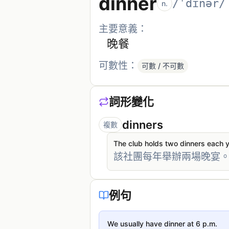
dinner
/ˈdɪnər/
n.
主要意義：
晚餐
可數性：
可數 / 不可數
詞形變化
dinners
複數
The club holds two dinners each y
該社團每年舉辦兩場晚宴
例句
We usually have dinner at 6 p.m.