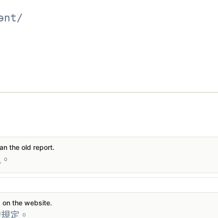
ənt/
an the old report.
訊。
s on the website.
的規定。