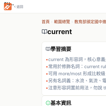
current
返回
首頁
›
範圍總覽
›
教育部頒定國中進
current
學習摘要
•
current 為形容詞，核心
•
常用於修飾名詞：current rules, 
•
可用 more/most 形成比較級：mo
•
另有名詞義：水流、氣流、
•
注意形容詞置前用法，勿說 the r
基本資訊