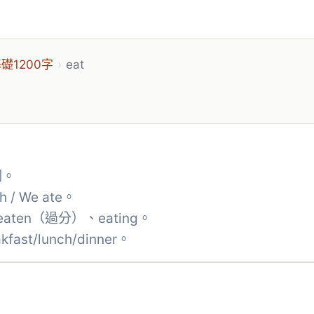
礎1200字
›
eat
詞。
/ We ate。
ten（過分）、eating。
st/lunch/dinner。