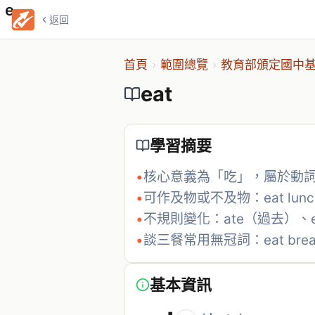
eat
返回
首頁
›
範圍總覽
›
教育部頒定國中基
eat
學習摘要
•
核心意義為「吃」，屬於動
•
可作及物或不及物：eat lunch 
•
不規則變化：ate（過去）、ea
•
談三餐常用無冠詞：eat breakfa
基本資訊