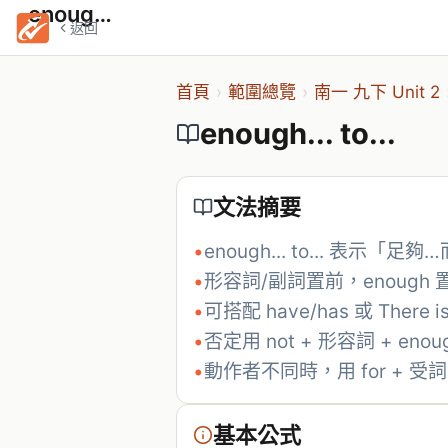
enough... to...
返回
首頁
›
範圍總覽
›
南一 九下 Unit 2
enough... to...
文法摘要
•
enough... to... 
•
形容詞/副詞置前，enough 置後
•
可搭配 have/has 或 There
•
否定用 not + 形容詞 + enoug
•
動作者不同時，用 for + 受詞 
基本公式