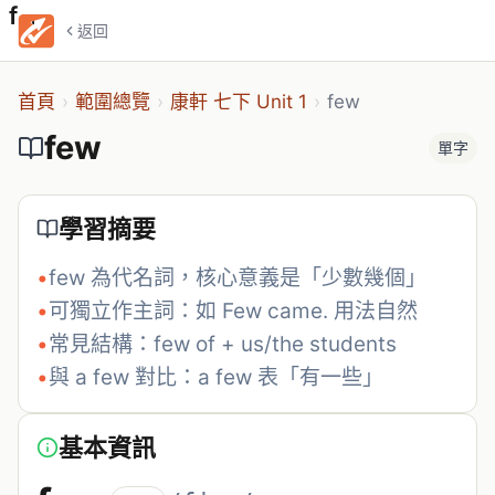
few
返回
首頁
›
範圍總覽
›
康軒 七下 Unit 1
›
few
few
單字
學習摘要
•
few 為代名詞，核心意義是「少數幾個」
•
可獨立作主詞：如 Few came. 用法自然
•
常見結構：few of + us/the students
•
與 a few 對比：a few 表「有一些」
基本資訊