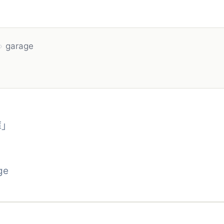
›
garage
庫」
ge