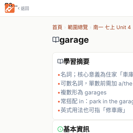
garage
返回
首頁
›
範圍總覽
›
南一 七上 Unit 4
garage
學習摘要
•
名詞；核心意義為住家「車
•
可數名詞，單數前需加 a/the
•
複數形為 garages
•
常搭配 in：park in the gara
•
英式用法也可指「修車廠」
基本資訊