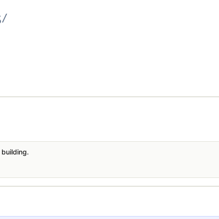
ʒ/
building.
。