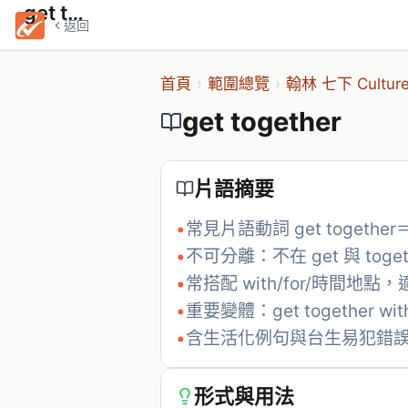
get together
返回
首頁
›
範圍總覽
›
翰林 七下 Culture &
get together
片語摘要
•
常見片語動詞 get toget
•
不可分離：不在 get 與 toge
•
常搭配 with/for/時間
•
重要變體：get together wit
•
含生活化例句與台生易犯錯
形式與用法