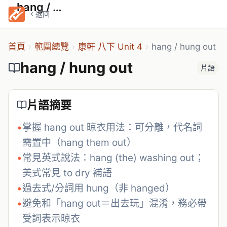
hang / hung out
返回
首頁
›
範圍總覽
›
康軒 八下 Unit 4
›
hang / hung out
hang / hung out
片語
片語摘要
•
掌握 hang out 晾衣用法：可分離，代名詞
需置中（hang them out）
•
常見英式說法：hang (the) washing out；
美式常見 to dry 補語
•
過去式/分詞用 hung（非 hanged）
•
避免和「hang out＝出去玩」混淆，務必帶
受詞表示晾衣