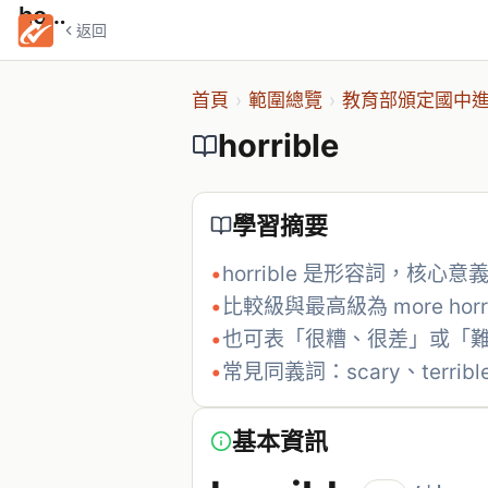
horrible
返回
首頁
›
範圍總覽
›
教育部頒定國中進
horrible
學習摘要
•
horrible 是形容詞，核心
•
比較級與最高級為 more horrib
•
也可表「很糟、很差」或「
•
常見同義詞：scary、terribl
基本資訊