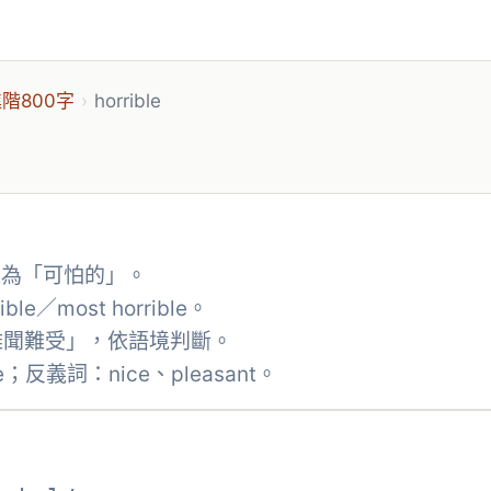
階800字
›
horrible
意義為「可怕的」。
le／most horrible。
難聞難受」，依語境判斷。
e；反義詞：nice、pleasant。