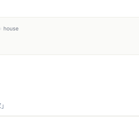
›
house
家」