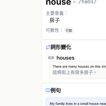
house
/haʊs/
n.
主要意義：
房子
可數性：
可數
詞形變化
houses
複數
There are many houses on this str
這條街上有很多房子。
例句
My family lives in a small house nea