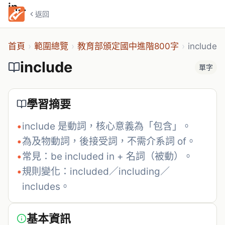
include
返回
首頁
›
範圍總覽
›
教育部頒定國中進階800字
›
include
include
單字
學習摘要
•
include 是動詞，核心意義為「包含」。
•
為及物動詞，後接受詞，不需介系詞 of。
•
常見：be included in + 名詞（被動）。
•
規則變化：included／including／
includes。
基本資訊